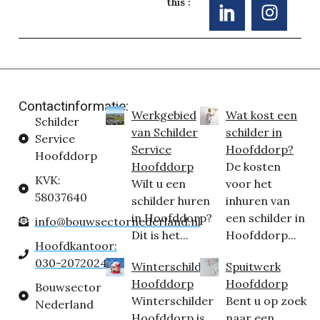
this :
Contactinformatie:
Werkgebied
Wat kost een
Schilder
van Schilder
schilder in
Service
Service
Hoofddorp?
Hoofddorp
Hoofddorp
De kosten
KVK:
Wilt u een
voor het
58037640
schilder huren
inhuren van
in Hoofddorp?
een schilder in
info@bouwsectornederland.nl
Dit is het...
Hoofddorp...
Hoofdkantoor:
030-2072024
Winterschilder
Spuitwerk
Hoofddorp
Hoofddorp
Bouwsector
Winterschilder
Bent u op zoek
Nederland
Hoofddorp is
naar een