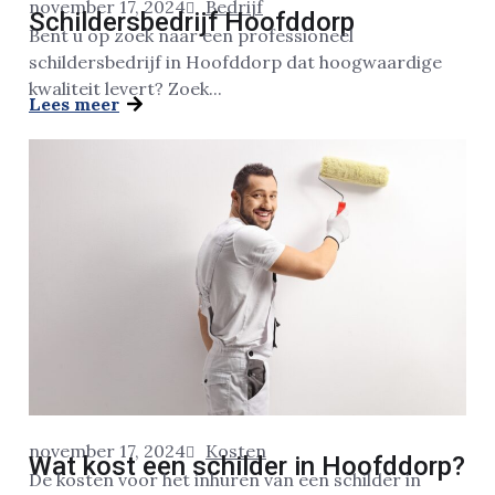
november 17, 2024
Bedrijf
Schildersbedrijf Hoofddorp
Bent u op zoek naar een professioneel
schildersbedrijf in Hoofddorp dat hoogwaardige
kwaliteit levert? Zoek...
Lees meer
november 17, 2024
Kosten
Wat kost een schilder in Hoofddorp?
De kosten voor het inhuren van een schilder in