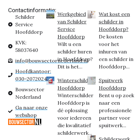
Contactinformatie:
Werkgebied
Wat kost een
Schilder
van Schilder
schilder in
Service
Service
Hoofddorp?
Hoofddorp
Hoofddorp
De kosten
KVK:
Wilt u een
voor het
58037640
schilder huren
inhuren van
in Hoofddorp?
een schilder in
info@bouwsectornederland.nl
Dit is het...
Hoofddorp...
Hoofdkantoor:
030-2072024
Winterschilder
Spuitwerk
Hoofddorp
Hoofddorp
Bouwsector
Winterschilder
Bent u op zoek
Nederland
Hoofddorp is
naar een
Ga naar onze
dé oplossing
professionele
webshop
voor iedereen
partner voor
die kwalitatief
spuitwerk...
schilderwerk...
Schilderwerk