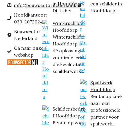
in Hoofddorp?
een schilder in
info@bouwsectornederland.nl
Dit is het...
Hoofddorp...
Hoofdkantoor:
030-2072024
Winterschilder
Hoofddorp
Bouwsector
Winterschilder
Nederland
Hoofddorp is
Ga naar onze
dé oplossing
webshop
voor iedereen
die kwalitatief
schilderwerk...
Spuitwerk
Hoofddorp
Bent u op zoek
naar een
Schildersbedrij
professionele
f Hoofddorp
partner voor
Bent u op zoek
spuitwerk...