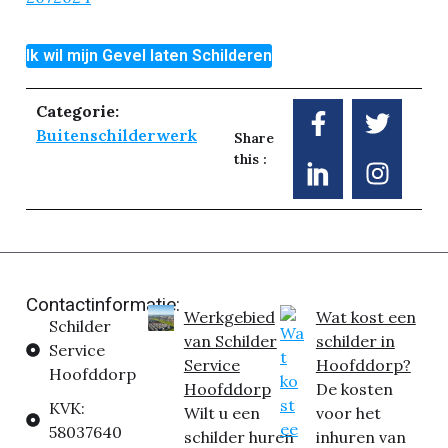
Ik wil mijn Gevel laten Schilderen
Categorie:
Buitenschilderwerk
Share
this :
Contactinformatie:
Werkgebied
Wat kost een
Schilder
van Schilder
schilder in
Service
Service
Hoofddorp?
Hoofddorp
Hoofddorp
De kosten
KVK:
Wilt u een
voor het
58037640
schilder huren
inhuren van