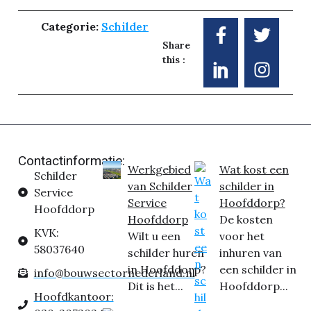
Categorie:
Schilder
Share
this :
Contactinformatie:
Werkgebied
Wat kost een
Schilder
van Schilder
schilder in
Service
Service
Hoofddorp?
Hoofddorp
Hoofddorp
De kosten
KVK:
Wilt u een
voor het
58037640
schilder huren
inhuren van
in Hoofddorp?
een schilder in
info@bouwsectornederland.nl
Dit is het...
Hoofddorp...
Hoofdkantoor: