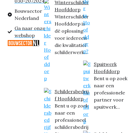
030-2072024
Winterschilder
Hoofddorp
Bouwsector
Winterschilder
Nederland
Hoofddorp is
Ga naar onze
dé oplossing
webshop
voor iedereen
die kwalitatief
schilderwerk...
Spuitwerk
Hoofddorp
Bent u op zoek
naar een
Schildersbedrij
professionele
f Hoofddorp
partner voor
Bent u op zoek
spuitwerk...
naar een
professioneel
schildersbedrij