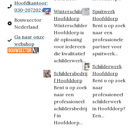
Hoofdkantoor:
030-2072024
Winterschilder
Spuitwerk
Hoofddorp
Hoofddorp
Bouwsector
Winterschilder
Bent u op zoek
Nederland
Hoofddorp is
naar een
Ga naar onze
dé oplossing
professionele
webshop
voor iedereen
partner voor
die kwalitatief
spuitwerk...
schilderwerk...
Schilderwerk
Schildersbedrij
Hoofddorp
f Hoofddorp
Bent u op zoek
Bent u op zoek
naar
naar een
professioneel
professioneel
schilderwerk
schildersbedrij
in Hoofddorp?
f in
Een...
Hoofddorp...