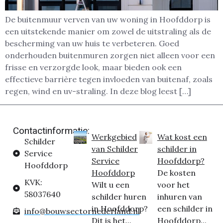
De buitenmuur verven van uw woning in Hoofddorp is
een uitstekende manier om zowel de uitstraling als de
bescherming van uw huis te verbeteren. Goed
onderhouden buitenmuren zorgen niet alleen voor een
frisse en verzorgde look, maar bieden ook een
effectieve barrière tegen invloeden van buitenaf, zoals
regen, wind en uv-straling. In deze blog leest […]
Contactinformatie:
Werkgebied
Wat kost een
Schilder
van Schilder
schilder in
Service
Service
Hoofddorp?
Hoofddorp
Hoofddorp
De kosten
KVK:
Wilt u een
voor het
58037640
schilder huren
inhuren van
in Hoofddorp?
een schilder in
info@bouwsectornederland.nl
Dit is het...
Hoofddorp...