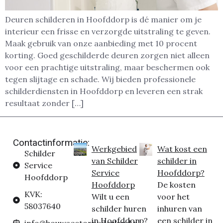
Deuren schilderen in Hoofddorp is dé manier om je
interieur een frisse en verzorgde uitstraling te geven.
Maak gebruik van onze aanbieding met 10 procent
korting. Goed geschilderde deuren zorgen niet alleen
voor een prachtige uitstraling, maar beschermen ook
tegen slijtage en schade. Wij bieden professionele
schilderdiensten in Hoofddorp en leveren een strak
resultaat zonder […]
Contactinformatie:
Werkgebied
Wat kost een
Schilder
van Schilder
schilder in
Service
Service
Hoofddorp?
Hoofddorp
Hoofddorp
De kosten
KVK:
Wilt u een
voor het
58037640
schilder huren
inhuren van
in Hoofddorp?
een schilder in
info@bouwsectornederland.nl