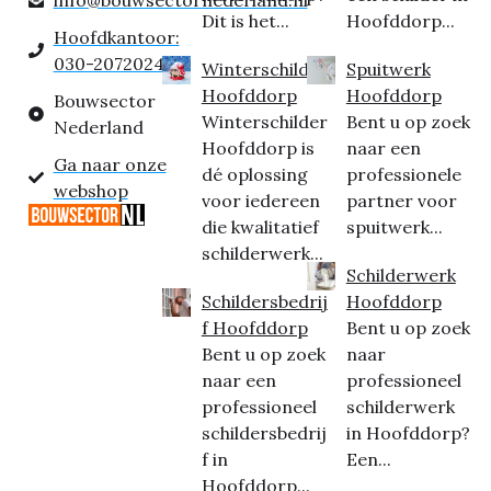
Dit is het...
Hoofddorp...
Hoofdkantoor:
030-2072024
Winterschilder
Spuitwerk
Hoofddorp
Hoofddorp
Bouwsector
Winterschilder
Bent u op zoek
Nederland
Hoofddorp is
naar een
Ga naar onze
dé oplossing
professionele
webshop
voor iedereen
partner voor
die kwalitatief
spuitwerk...
schilderwerk...
Schilderwerk
Schildersbedrij
Hoofddorp
f Hoofddorp
Bent u op zoek
Bent u op zoek
naar
naar een
professioneel
professioneel
schilderwerk
schildersbedrij
in Hoofddorp?
f in
Een...
Hoofddorp...