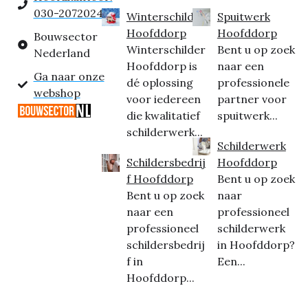
030-2072024
Winterschilder
Spuitwerk
Hoofddorp
Hoofddorp
Bouwsector
Winterschilder
Bent u op zoek
Nederland
Hoofddorp is
naar een
Ga naar onze
dé oplossing
professionele
webshop
voor iedereen
partner voor
die kwalitatief
spuitwerk...
schilderwerk...
Schilderwerk
Schildersbedrij
Hoofddorp
f Hoofddorp
Bent u op zoek
Bent u op zoek
naar
naar een
professioneel
professioneel
schilderwerk
schildersbedrij
in Hoofddorp?
f in
Een...
Hoofddorp...