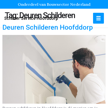
Onderdeel van Bouwsector Nederland
Tag:
Deuren Schilderen
Schilder Service Hoofddorp
Deuren Schilderen Hoofddorp