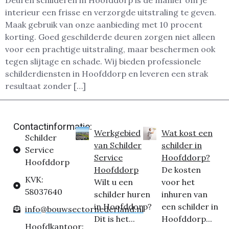
Deuren schilderen in Hoofddorp is dé manier om je
interieur een frisse en verzorgde uitstraling te geven.
Maak gebruik van onze aanbieding met 10 procent
korting. Goed geschilderde deuren zorgen niet alleen
voor een prachtige uitstraling, maar beschermen ook
tegen slijtage en schade. Wij bieden professionele
schilderdiensten in Hoofddorp en leveren een strak
resultaat zonder […]
Contactinformatie:
Werkgebied
Wat kost een
Schilder
van Schilder
schilder in
Service
Service
Hoofddorp?
Hoofddorp
Hoofddorp
De kosten
KVK:
Wilt u een
voor het
58037640
schilder huren
inhuren van
in Hoofddorp?
een schilder in
info@bouwsectornederland.nl
Dit is het...
Hoofddorp...
Hoofdkantoor: