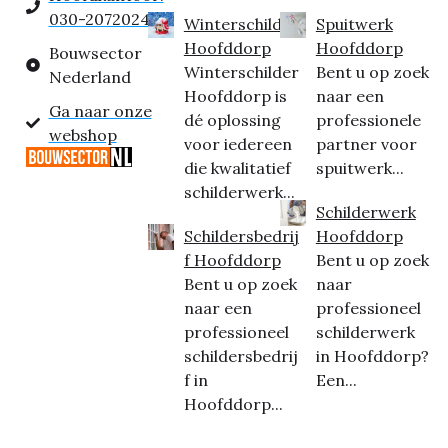
030-2072024
Winterschilder
Spuitwerk
Hoofddorp
Hoofddorp
Bouwsector
Winterschilder
Bent u op zoek
Nederland
Hoofddorp is
naar een
Ga naar onze
dé oplossing
professionele
webshop
voor iedereen
partner voor
die kwalitatief
spuitwerk...
schilderwerk...
Schilderwerk
Schildersbedrij
Hoofddorp
f Hoofddorp
Bent u op zoek
Bent u op zoek
naar
naar een
professioneel
professioneel
schilderwerk
schildersbedrij
in Hoofddorp?
f in
Een...
Hoofddorp...