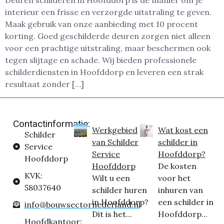
Deuren schilderen in Hoofddorp is dé manier om je
interieur een frisse en verzorgde uitstraling te geven.
Maak gebruik van onze aanbieding met 10 procent
korting. Goed geschilderde deuren zorgen niet alleen
voor een prachtige uitstraling, maar beschermen ook
tegen slijtage en schade. Wij bieden professionele
schilderdiensten in Hoofddorp en leveren een strak
resultaat zonder […]
Contactinformatie:
Werkgebied
Wat kost een
Schilder
van Schilder
schilder in
Service
Service
Hoofddorp?
Hoofddorp
Hoofddorp
De kosten
KVK:
Wilt u een
voor het
58037640
schilder huren
inhuren van
in Hoofddorp?
een schilder in
info@bouwsectornederland.nl
Dit is het...
Hoofddorp...
Hoofdkantoor: