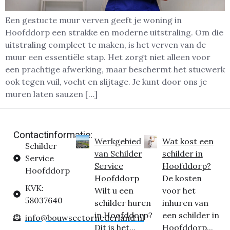
Een gestucte muur verven geeft je woning in
Hoofddorp een strakke en moderne uitstraling. Om die
uitstraling compleet te maken, is het verven van de
muur een essentiële stap. Het zorgt niet alleen voor
een prachtige afwerking, maar beschermt het stucwerk
ook tegen vuil, vocht en slijtage. Je kunt door ons je
muren laten sauzen […]
Contactinformatie:
Werkgebied
Wat kost een
Schilder
van Schilder
schilder in
Service
Service
Hoofddorp?
Hoofddorp
Hoofddorp
De kosten
KVK:
Wilt u een
voor het
58037640
schilder huren
inhuren van
in Hoofddorp?
een schilder in
info@bouwsectornederland.nl
Dit is het...
Hoofddorp...