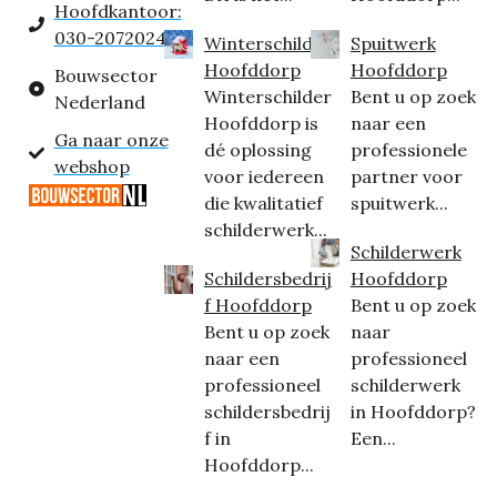
Hoofdkantoor:
030-2072024
Winterschilder
Spuitwerk
Hoofddorp
Hoofddorp
Bouwsector
Winterschilder
Bent u op zoek
Nederland
Hoofddorp is
naar een
Ga naar onze
dé oplossing
professionele
webshop
voor iedereen
partner voor
die kwalitatief
spuitwerk...
schilderwerk...
Schilderwerk
Schildersbedrij
Hoofddorp
f Hoofddorp
Bent u op zoek
Bent u op zoek
naar
naar een
professioneel
professioneel
schilderwerk
schildersbedrij
in Hoofddorp?
f in
Een...
Hoofddorp...