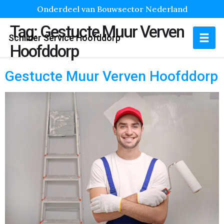
Onderdeel van Bouwsector Nederland
Tag:
Gestucte Muur Verven
Schilder Service Hoofddorp
Hoofddorp
Gestucte Muur Verven Hoofddorp