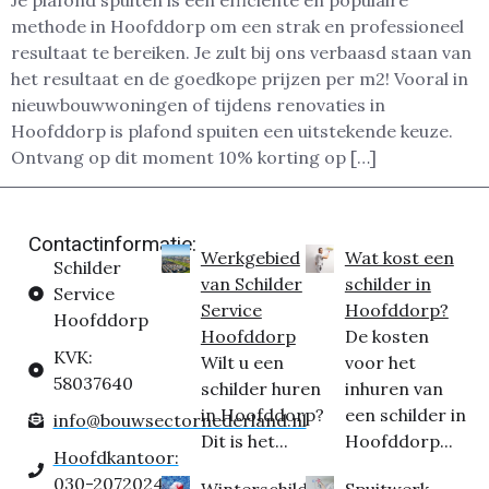
Je plafond spuiten is een efficiënte en populaire
methode in Hoofddorp om een strak en professioneel
resultaat te bereiken. Je zult bij ons verbaasd staan van
het resultaat en de goedkope prijzen per m2! Vooral in
nieuwbouwwoningen of tijdens renovaties in
Hoofddorp is plafond spuiten een uitstekende keuze.
Ontvang op dit moment 10% korting op […]
Contactinformatie:
Werkgebied
Wat kost een
Schilder
van Schilder
schilder in
Service
Service
Hoofddorp?
Hoofddorp
Hoofddorp
De kosten
KVK:
Wilt u een
voor het
58037640
schilder huren
inhuren van
in Hoofddorp?
een schilder in
info@bouwsectornederland.nl
Dit is het...
Hoofddorp...
Hoofdkantoor:
030-2072024
Winterschilder
Spuitwerk