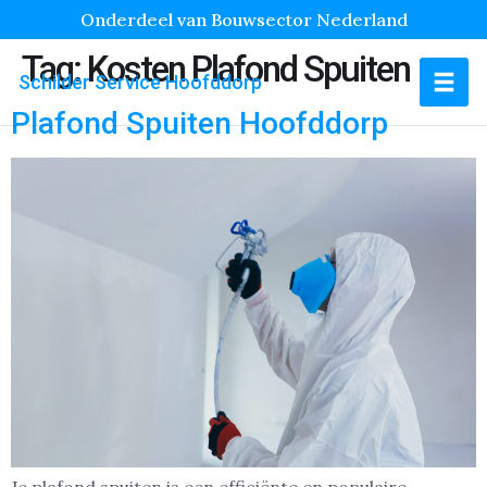
Onderdeel van Bouwsector Nederland
Tag:
Kosten Plafond Spuiten
Schilder Service Hoofddorp
Plafond Spuiten Hoofddorp