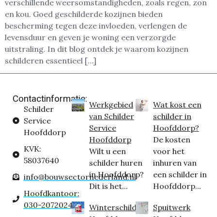
verschillende weersomstandigheden, zoals regen, zon
en kou. Goed geschilderde kozijnen bieden
bescherming tegen deze invloeden, verlengen de
levensduur en geven je woning een verzorgde
uitstraling. In dit blog ontdek je waarom kozijnen
schilderen essentieel […]
Contactinformatie:
Werkgebied
Wat kost een
Schilder
van Schilder
schilder in
Service
Service
Hoofddorp?
Hoofddorp
Hoofddorp
De kosten
KVK:
Wilt u een
voor het
58037640
schilder huren
inhuren van
in Hoofddorp?
een schilder in
info@bouwsectornederland.nl
Dit is het...
Hoofddorp...
Hoofdkantoor:
030-2072024
Winterschilder
Spuitwerk