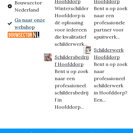
Hoofddorp
Hoofddorp
Bouwsector
Winterschilder
Bent u op zoek
Nederland
Hoofddorp is
naar een
Ga naar onze
dé oplossing
professionele
webshop
voor iedereen
partner voor
die kwalitatief
spuitwerk...
schilderwerk...
Schilderwerk
Schildersbedrij
Hoofddorp
f Hoofddorp
Bent u op zoek
Bent u op zoek
naar
naar een
professioneel
professioneel
schilderwerk
schildersbedrij
in Hoofddorp?
f in
Een...
Hoofddorp...