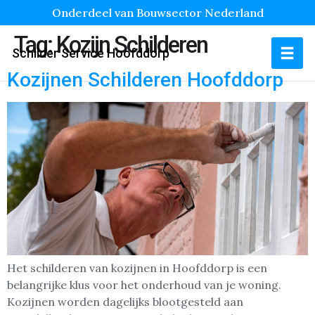
Onderdeel van Bouwsector Nederland
Tag:
Kozijn Schilderen
Schilder Service Hoofddorp
Kozijnen Schilderen Hoofddorp
Het schilderen van kozijnen in Hoofddorp is een
belangrijke klus voor het onderhoud van je woning.
Kozijnen worden dagelijks blootgesteld aan