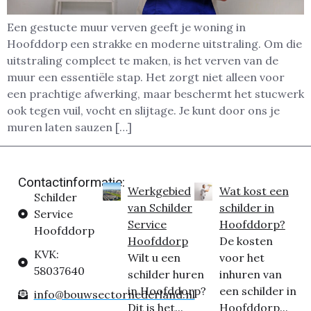
Een gestucte muur verven geeft je woning in
Hoofddorp een strakke en moderne uitstraling. Om die
uitstraling compleet te maken, is het verven van de
muur een essentiële stap. Het zorgt niet alleen voor
een prachtige afwerking, maar beschermt het stucwerk
ook tegen vuil, vocht en slijtage. Je kunt door ons je
muren laten sauzen […]
Contactinformatie:
Werkgebied
Wat kost een
Schilder
van Schilder
schilder in
Service
Service
Hoofddorp?
Hoofddorp
Hoofddorp
De kosten
KVK:
Wilt u een
voor het
58037640
schilder huren
inhuren van
in Hoofddorp?
een schilder in
info@bouwsectornederland.nl
Dit is het...
Hoofddorp...