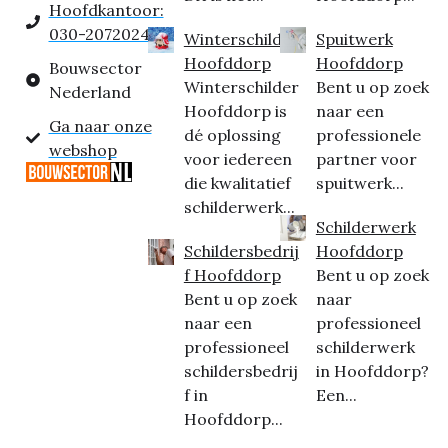
Hoofdkantoor:
030-2072024
Winterschilder
Spuitwerk
Hoofddorp
Hoofddorp
Bouwsector
Winterschilder
Bent u op zoek
Nederland
Hoofddorp is
naar een
Ga naar onze
dé oplossing
professionele
webshop
voor iedereen
partner voor
die kwalitatief
spuitwerk...
schilderwerk...
Schilderwerk
Schildersbedrij
Hoofddorp
f Hoofddorp
Bent u op zoek
Bent u op zoek
naar
naar een
professioneel
professioneel
schilderwerk
schildersbedrij
in Hoofddorp?
f in
Een...
Hoofddorp...