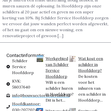
Als je muren een frisse uitstraling nodig hebben, is
muren sauzen dé oplossing. In Hoofddorp zijn onze
schilders al 20 jaar actief en geven nu een super
korting van 10%. Bij Schilder Service Hoofddorp zorgen
we ervoor dat jouw wanden perfect worden afgewerkt,
of het nu gaat om een nieuwe woning, een
renovatieproject of gewoon […]
Contactinformatie:
Werkgebied
Wat kost een
Schilder
van Schilder
schilder in
Service
Service
Hoofddorp?
Hoofddorp
Hoofddorp
De kosten
KVK:
Wilt u een
voor het
58037640
schilder huren
inhuren van
in Hoofddorp?
een schilder in
info@bouwsectornederland.nl
Dit is het...
Hoofddorp...
Hoofdkantoor:
030-2072024
Winterschilder
Spuitwerk