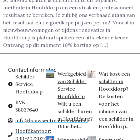
Je plafond spuiten is een efficiënte en populaire
methode in Hoofddorp om een strak en professioneel
resultaat te bereiken. Je zult bij ons verbaasd staan van
het resultaat en de goedkope prijzen per m2! Vooral in
nieuwbouwwoningen of tijdens renovaties in
Hoofddorp is plafond spuiten een uitstekende keuze.
Ontvang op dit moment 10% korting op […]
Contactinformatie:
Werkgebied
Wat kost een
Schilder
van Schilder
schilder in
Service
Service
Hoofddorp?
Hoofddorp
Hoofddorp
De kosten
KVK:
Wilt u een
voor het
58037640
schilder huren
inhuren van
in Hoofddorp?
een schilder in
info@bouwsectornederland.nl
Dit is het...
Hoofddorp...
Hoofdkantoor:
030-2072024
Winterschilder
Spuitwerk