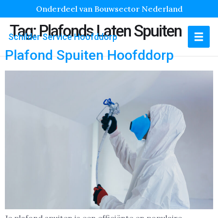
Onderdeel van Bouwsector Nederland
Tag:
Plafonds Laten Spuiten
Schilder Service Hoofddorp
Plafond Spuiten Hoofddorp