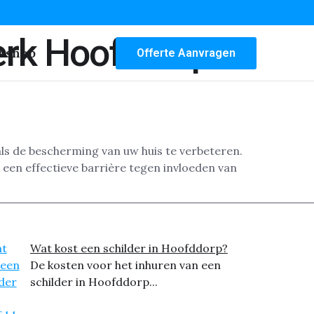
erk Hoofddorp
bshop
Offerte Aanvragen
ls de bescherming van uw huis te verbeteren.
een effectieve barrière tegen invloeden van
Wat kost een schilder in Hoofddorp?
De kosten voor het inhuren van een
schilder in Hoofddorp...