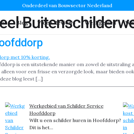
Onderdeel van Bouwsector Nederland
eel Buitenschilderw
me
Blog
Video Reviews
Werkgebied
We
oofddorp
dorp is een uitstekende manier om zowel de uitstraling a
leen voor een frisse en verzorgde look, maar bieden ook 
 deze blog leest […]
Werkgebied van Schilder Service
Hoofddorp
Wilt u een schilder huren in Hoofddorp?
Dit is het...