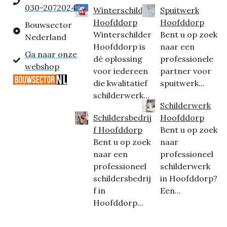
030-2072024
Winterschilder
Spuitwerk
Hoofddorp
Hoofddorp
Bouwsector
Winterschilder
Bent u op zoek
Nederland
Hoofddorp is
naar een
Ga naar onze
dé oplossing
professionele
webshop
voor iedereen
partner voor
die kwalitatief
spuitwerk...
schilderwerk...
Schilderwerk
Schildersbedrij
Hoofddorp
f Hoofddorp
Bent u op zoek
Bent u op zoek
naar
naar een
professioneel
professioneel
schilderwerk
schildersbedrij
in Hoofddorp?
f in
Een...
Hoofddorp...