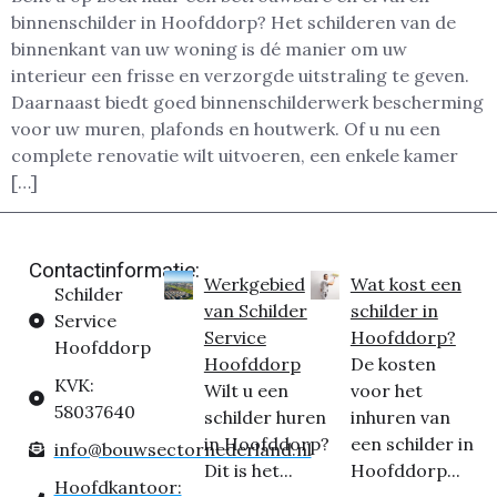
binnenschilder in Hoofddorp? Het schilderen van de
binnenkant van uw woning is dé manier om uw
interieur een frisse en verzorgde uitstraling te geven.
Daarnaast biedt goed binnenschilderwerk bescherming
voor uw muren, plafonds en houtwerk. Of u nu een
complete renovatie wilt uitvoeren, een enkele kamer
[…]
Contactinformatie:
Werkgebied
Wat kost een
Schilder
van Schilder
schilder in
Service
Service
Hoofddorp?
Hoofddorp
Hoofddorp
De kosten
KVK:
Wilt u een
voor het
58037640
schilder huren
inhuren van
in Hoofddorp?
een schilder in
info@bouwsectornederland.nl
Dit is het...
Hoofddorp...
Hoofdkantoor: