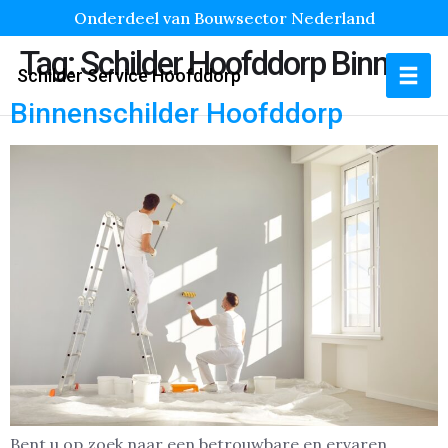
Onderdeel van Bouwsector Nederland
Tag:
Schilder Hoofddorp Binnen
Schilder Service Hoofddorp
Binnenschilder Hoofddorp
Bent u op zoek naar een betrouwbare en ervaren