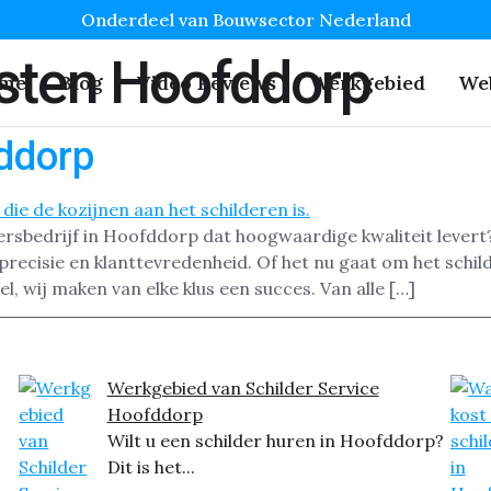
Onderdeel van Bouwsector Nederland
sten Hoofddorp
me
Blog
Video Reviews
Werkgebied
We
fddorp
ersbedrijf in Hoofddorp dat hoogwaardige kwaliteit levert?
ecisie en klanttevredenheid. Of het nu gaat om het schil
, wij maken van elke klus een succes. Van alle […]
Werkgebied van Schilder Service
Hoofddorp
Wilt u een schilder huren in Hoofddorp?
Dit is het...