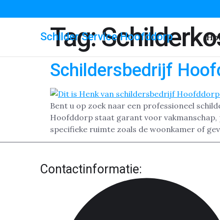
Tag:
Schilderko
Schilder Service Hoofddorp
Ho
Schildersbedrijf Hoo
Bent u op zoek naar een professioneel schild
Hoofddorp staat garant voor vakmanschap, pr
specifieke ruimte zoals de woonkamer of gevel
Contactinformatie: