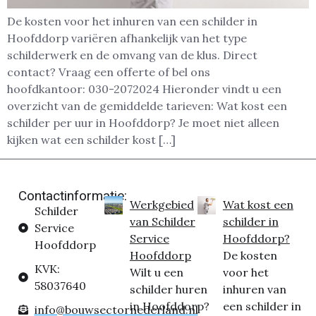
De kosten voor het inhuren van een schilder in
Hoofddorp variëren afhankelijk van het type
schilderwerk en de omvang van de klus. Direct
contact? Vraag een offerte of bel ons
hoofdkantoor: 030-2072024 Hieronder vindt u een
overzicht van de gemiddelde tarieven: Wat kost een
schilder per uur in Hoofddorp? Je moet niet alleen
kijken wat een schilder kost […]
Contactinformatie:
Werkgebied
Wat kost een
Schilder
van Schilder
schilder in
Service
Service
Hoofddorp?
Hoofddorp
Hoofddorp
De kosten
KVK:
Wilt u een
voor het
58037640
schilder huren
inhuren van
in Hoofddorp?
een schilder in
info@bouwsectornederland.nl