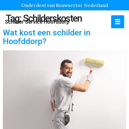
Onderdeel van Bouwsector Nederland
Tag:
Schilderskosten
Schilder Service Hoofddorp
Wat kost een schilder in
Hoofddorp?