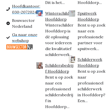
Dit is het...
Hoofddorp...
Hoofdkantoor:
030-2072024
Winterschilder
Spuitwerk
Hoofddorp
Hoofddorp
Bouwsector
Winterschilder
Bent u op zoek
Nederland
Hoofddorp is
naar een
Ga naar onze
dé oplossing
professionele
webshop
voor iedereen
partner voor
die kwalitatief
spuitwerk...
schilderwerk...
Schilderwerk
Schildersbedrij
Hoofddorp
f Hoofddorp
Bent u op zoek
Bent u op zoek
naar
naar een
professioneel
professioneel
schilderwerk
schildersbedrij
in Hoofddorp?
f in
Een...
Hoofddorp...