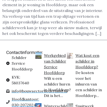
element in je woning in Hoofddorp, maar ook een
belangrijk onderdeel van de uitstraling van je interieur.
Na verloop van tijd kan een trap slijtage vertonen en
zijn oorspronkelijke glans verliezen. Professioneel
schilderwerk kan je trap weer als nieuw maken, terwijl
het ook beschermt tegen verdere beschadigingen. […]
Contactinformatie:
Werkgebied
Wat kost een
Schilder
van Schilder
schilder in
Service
Service
Hoofddorp?
Hoofddorp
Hoofddorp
De kosten
KVK:
Wilt u een
voor het
58037640
schilder huren
inhuren van
in Hoofddorp?
een schilder in
info@bouwsectornederland.nl
Dit is het...
Hoofddorp...
Hoofdkantoor:
030-2072024
Winterschilder
Spuitwerk