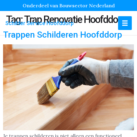
Onderdeel van Bouwsector Nederland
Tag:
Trap Renovatie Hoofddorp
Schilder Service Hoofddorp
Trappen Schilderen Hoofddorp
Je trappen schilderen is niet alleen een functioneel