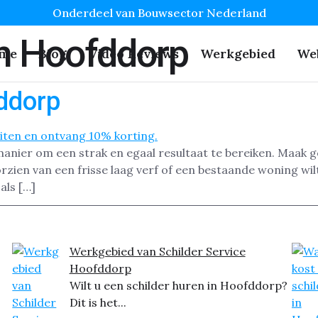
Onderdeel van Bouwsector Nederland
n Hoofddorp
me
Blog
Video Reviews
Werkgebied
We
ddorp
 manier om een strak en egaal resultaat te bereiken. Maak 
ien van een frisse laag verf of een bestaande woning wil
als […]
Werkgebied van Schilder Service
Hoofddorp
Wilt u een schilder huren in Hoofddorp?
Dit is het...