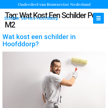
Onderdeel van Bouwsector Nederland
Tag:
Wat Kost Een Schilder Per
Schilder Service Hoofddorp
M2
Wat kost een schilder in
Hoofddorp?