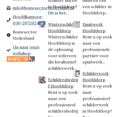
schilder huren
inhuren van
in Hoofddorp?
een schilder in
info@bouwsectornederland.nl
Dit is het...
Hoofddorp...
Hoofdkantoor:
030-2072024
Winterschilder
Spuitwerk
Hoofddorp
Hoofddorp
Bouwsector
Winterschilder
Bent u op zoek
Nederland
Hoofddorp is
naar een
Ga naar onze
dé oplossing
professionele
webshop
voor iedereen
partner voor
die kwalitatief
spuitwerk...
schilderwerk...
Schilderwerk
Schildersbedrij
Hoofddorp
f Hoofddorp
Bent u op zoek
Bent u op zoek
naar
naar een
professioneel
professioneel
schilderwerk
schildersbedrij
in Hoofddorp?