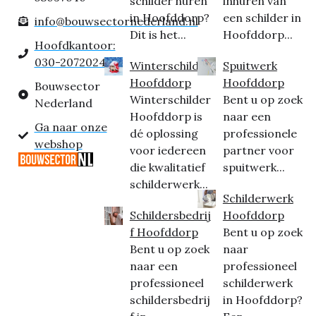
schilder huren
inhuren van
in Hoofddorp?
een schilder in
info@bouwsectornederland.nl
Dit is het...
Hoofddorp...
Hoofdkantoor:
030-2072024
Winterschilder
Spuitwerk
Hoofddorp
Hoofddorp
Bouwsector
Winterschilder
Bent u op zoek
Nederland
Hoofddorp is
naar een
Ga naar onze
dé oplossing
professionele
webshop
voor iedereen
partner voor
die kwalitatief
spuitwerk...
schilderwerk...
Schilderwerk
Schildersbedrij
Hoofddorp
f Hoofddorp
Bent u op zoek
Bent u op zoek
naar
naar een
professioneel
professioneel
schilderwerk
schildersbedrij
in Hoofddorp?