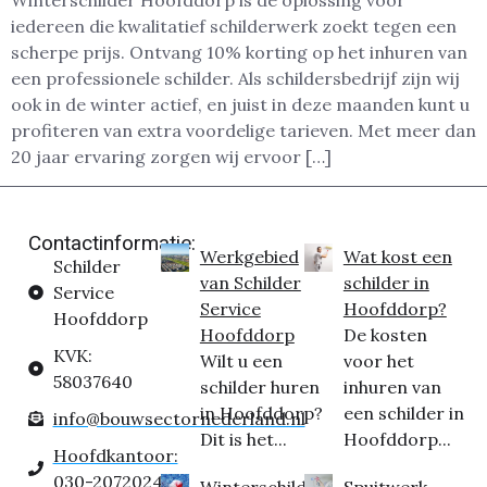
Winterschilder Hoofddorp is dé oplossing voor
iedereen die kwalitatief schilderwerk zoekt tegen een
scherpe prijs. Ontvang 10% korting op het inhuren van
een professionele schilder. Als schildersbedrijf zijn wij
ook in de winter actief, en juist in deze maanden kunt u
profiteren van extra voordelige tarieven. Met meer dan
20 jaar ervaring zorgen wij ervoor […]
Contactinformatie:
Werkgebied
Wat kost een
Schilder
van Schilder
schilder in
Service
Service
Hoofddorp?
Hoofddorp
Hoofddorp
De kosten
KVK:
Wilt u een
voor het
58037640
schilder huren
inhuren van
in Hoofddorp?
een schilder in
info@bouwsectornederland.nl
Dit is het...
Hoofddorp...
Hoofdkantoor:
030-2072024
Winterschilder
Spuitwerk