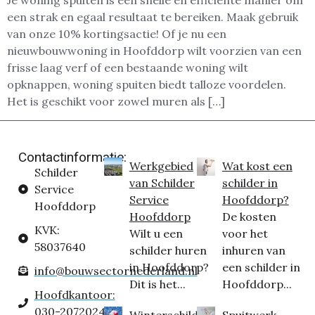
Je woning spuiten is een snelle en efficiënte manier om
een strak en egaal resultaat te bereiken. Maak gebruik
van onze 10% kortingsactie! Of je nu een
nieuwbouwwoning in Hoofddorp wilt voorzien van een
frisse laag verf of een bestaande woning wilt
opknappen, woning spuiten biedt talloze voordelen.
Het is geschikt voor zowel muren als […]
Contactinformatie:
Werkgebied
Wat kost een
Schilder
van Schilder
schilder in
Service
Service
Hoofddorp?
Hoofddorp
Hoofddorp
De kosten
KVK:
Wilt u een
voor het
58037640
schilder huren
inhuren van
in Hoofddorp?
een schilder in
info@bouwsectornederland.nl
Dit is het...
Hoofddorp...
Hoofdkantoor:
030-2072024
Winterschilder
Spuitwerk