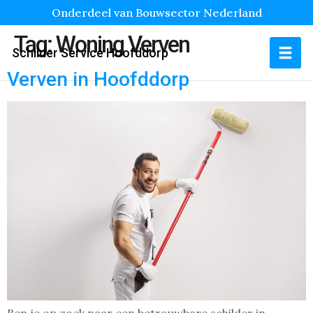
Onderdeel van Bouwsector Nederland
Tag:
Woning Verven
Schilder Service Hoofddorp
Verven in Hoofddorp