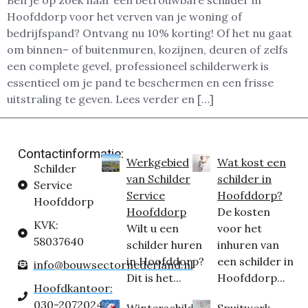
Ben je op zoek naar een betrouwbare schilder in
Hoofddorp voor het verven van je woning of
bedrijfspand? Ontvang nu 10% korting! Of het nu gaat
om binnen– of buitenmuren, kozijnen, deuren of zelfs
een complete gevel, professioneel schilderwerk is
essentieel om je pand te beschermen en een frisse
uitstraling te geven. Lees verder en […]
Contactinformatie:
Werkgebied
Wat kost een
Schilder
van Schilder
schilder in
Service
Service
Hoofddorp?
Hoofddorp
Hoofddorp
De kosten
KVK:
Wilt u een
voor het
58037640
schilder huren
inhuren van
in Hoofddorp?
een schilder in
info@bouwsectornederland.nl
Dit is het...
Hoofddorp...
Hoofdkantoor:
030-2072024
Winterschilder
Spuitwerk