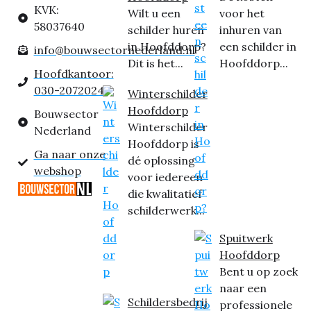
KVK:
Wilt u een
voor het
58037640
schilder huren
inhuren van
in Hoofddorp?
een schilder in
info@bouwsectornederland.nl
Dit is het...
Hoofddorp...
Hoofdkantoor:
030-2072024
Winterschilder
Hoofddorp
Bouwsector
Winterschilder
Nederland
Hoofddorp is
Ga naar onze
dé oplossing
webshop
voor iedereen
die kwalitatief
schilderwerk...
Spuitwerk
Hoofddorp
Bent u op zoek
naar een
Schildersbedrij
professionele