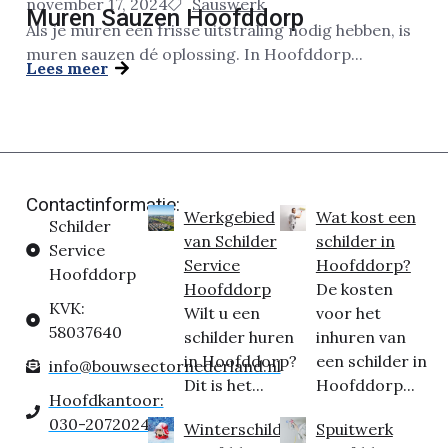
november 17, 2024
Sauswerk
Muren Sauzen Hoofddorp
Als je muren een frisse uitstraling nodig hebben, is
muren sauzen dé oplossing. In Hoofddorp...
Lees meer
Contactinformatie:
Werkgebied
Wat kost een
Schilder
van Schilder
schilder in
Service
Service
Hoofddorp?
Hoofddorp
Hoofddorp
De kosten
KVK:
Wilt u een
voor het
58037640
schilder huren
inhuren van
in Hoofddorp?
een schilder in
info@bouwsectornederland.nl
Dit is het...
Hoofddorp...
Hoofdkantoor:
030-2072024
Winterschilder
Spuitwerk