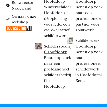
Hoofddorp
Hoofddorp
Bouwsector
Winterschilder
Bent u op zoek
Nederland
Hoofddorp is
naar een
Ga naar onze
dé oplossing
professionele
webshop
voor iedereen
partner voor
die kwalitatief
spuitwerk...
schilderwerk...
Schilderwerk
Schildersbedrij
Hoofddorp
f Hoofddorp
Bent u op zoek
Bent u op zoek
naar
naar een
professioneel
professioneel
schilderwerk
schildersbedrij
in Hoofddorp?
f in
Een...
Hoofddorp...