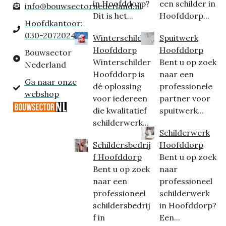
in Hoofddorp?
een schilder in
info@bouwsectornederland.nl
Dit is het...
Hoofddorp...
Hoofdkantoor:
030-2072024
Winterschilder
Spuitwerk
Hoofddorp
Hoofddorp
Bouwsector
Winterschilder
Bent u op zoek
Nederland
Hoofddorp is
naar een
Ga naar onze
dé oplossing
professionele
webshop
voor iedereen
partner voor
die kwalitatief
spuitwerk...
schilderwerk...
Schilderwerk
Schildersbedrij
Hoofddorp
f Hoofddorp
Bent u op zoek
Bent u op zoek
naar
naar een
professioneel
professioneel
schilderwerk
schildersbedrij
in Hoofddorp?
f in
Een...