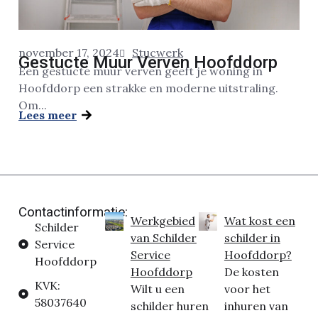
november 17, 2024
Stucwerk
Gestucte Muur Verven Hoofddorp
Een gestucte muur verven geeft je woning in
Hoofddorp een strakke en moderne uitstraling.
Om...
Lees meer
Contactinformatie:
Werkgebied
Wat kost een
Schilder
van Schilder
schilder in
Service
Service
Hoofddorp?
Hoofddorp
Hoofddorp
De kosten
KVK:
Wilt u een
voor het
58037640
schilder huren
inhuren van