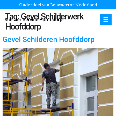
Onderdeel van Bouwsector Nederland
Tag:
Gevel Schilderwerk
Schilder Service Hoofddorp
Hoofddorp
Gevel Schilderen Hoofddorp