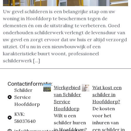
Uw gevel schilderen is een belangrijke stap om uw
woning in Hoofddorp te beschermen tegen de
elementen én om de uitstraling te verbeteren. Goed
onderhouden schilderwerk verlengt de levensduur van
uw gevel en zorgt ervoor dat uw huis er altijd verzorgd
uitziet. Of u nu in een nieuwbouwwijk of een
karakteristieke buurt woont, professioneel
schilderwerk […]
Contactinformatie:
Werkgebied
Wat kost een
Schilder
van Schilder
schilder in
Service
Service
Hoofddorp?
Hoofddorp
Hoofddorp
De kosten
KVK:
Wilt u een
voor het
58037640
schilder huren
inhuren van
in Hoofddorp?
een schilder in
info@bouwsectornederland.nl