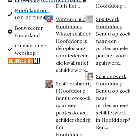
Dit is het...
Hoofddorp...
Hoofdkantoor:
030-2072024
Winterschilder
Spuitwerk
Hoofddorp
Hoofddorp
Bouwsector
Winterschilder
Bent u op zoek
Nederland
Hoofddorp is
naar een
Ga naar onze
dé oplossing
professionele
webshop
voor iedereen
partner voor
die kwalitatief
spuitwerk...
schilderwerk...
Schilderwerk
Schildersbedrij
Hoofddorp
f Hoofddorp
Bent u op zoek
Bent u op zoek
naar
naar een
professioneel
professioneel
schilderwerk
schildersbedrij
in Hoofddorp?
f in
Een...
Hoofddorp...