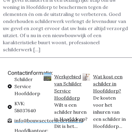
Uw gevel schilderen is een belangrijke stap om uw
woning in Hoofddorp te beschermen tegen de
elementen én om de uitstraling te verbeteren. Goed
onderhouden schilderwerk verlengt de levensduur van
uw gevel en zorgt ervoor dat uw huis er altijd verzorgd
uitziet. Of u nu in een nieuwbouwwijk of een
karakteristieke buurt woont, professioneel
schilderwerk […]
Contactinformatie:
Werkgebied
Wat kost een
Schilder
van Schilder
schilder in
Service
Service
Hoofddorp?
Hoofddorp
Hoofddorp
De kosten
KVK:
Wilt u een
voor het
58037640
schilder huren
inhuren van
in Hoofddorp?
een schilder in
info@bouwsectornederland.nl
Dit is het...
Hoofddorp...
Hoofdkantoor: