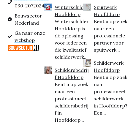
030-2072024
Winterschilder
Spuitwerk
Hoofddorp
Hoofddorp
Bouwsector
Winterschilder
Bent u op zoek
Nederland
Hoofddorp is
naar een
Ga naar onze
dé oplossing
professionele
webshop
voor iedereen
partner voor
die kwalitatief
spuitwerk...
schilderwerk...
Schilderwerk
Schildersbedrij
Hoofddorp
f Hoofddorp
Bent u op zoek
Bent u op zoek
naar
naar een
professioneel
professioneel
schilderwerk
schildersbedrij
in Hoofddorp?
f in
Een...
Hoofddorp...