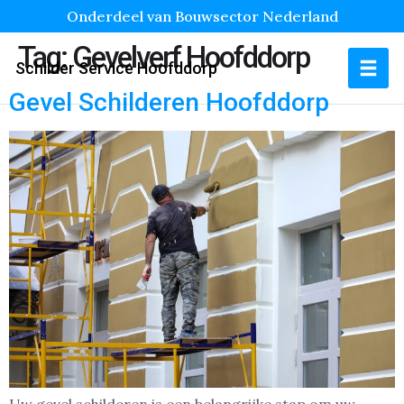
Onderdeel van Bouwsector Nederland
Tag:
Gevelverf Hoofddorp
Schilder Service Hoofddorp
Gevel Schilderen Hoofddorp