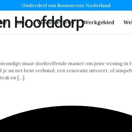
Onderdeel van Bouwsector Nederland
en Hoofddorp
me
Blog
Video Reviews
Werkgebied
We
envoudige maar doeltreffende manier om jouw woning in Ho
 je nu net bent verhuisd, een renovatie uitvoert, of simpe
strak en […]