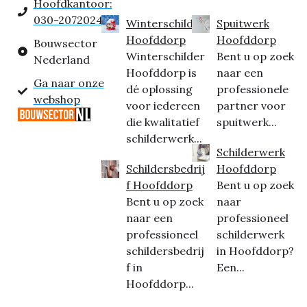
Hoofdkantoor:
030-2072024
Winterschilder
Spuitwerk
Hoofddorp
Hoofddorp
Bouwsector
Winterschilder
Bent u op zoek
Nederland
Hoofddorp is
naar een
Ga naar onze
dé oplossing
professionele
webshop
voor iedereen
partner voor
die kwalitatief
spuitwerk...
schilderwerk...
Schilderwerk
Schildersbedrij
Hoofddorp
f Hoofddorp
Bent u op zoek
Bent u op zoek
naar
naar een
professioneel
professioneel
schilderwerk
schildersbedrij
in Hoofddorp?
f in
Een...
Hoofddorp...