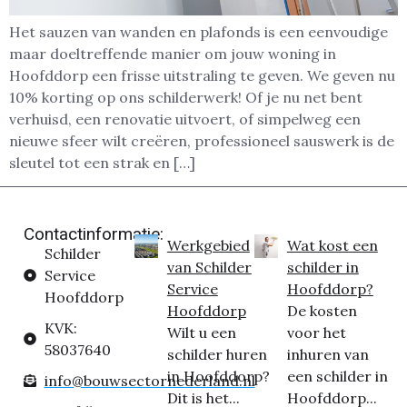
Het sauzen van wanden en plafonds is een eenvoudige
maar doeltreffende manier om jouw woning in
Hoofddorp een frisse uitstraling te geven. We geven nu
10% korting op ons schilderwerk! Of je nu net bent
verhuisd, een renovatie uitvoert, of simpelweg een
nieuwe sfeer wilt creëren, professioneel sauswerk is de
sleutel tot een strak en […]
Contactinformatie:
Werkgebied
Wat kost een
Schilder
van Schilder
schilder in
Service
Service
Hoofddorp?
Hoofddorp
Hoofddorp
De kosten
KVK:
Wilt u een
voor het
58037640
schilder huren
inhuren van
in Hoofddorp?
een schilder in
info@bouwsectornederland.nl
Dit is het...
Hoofddorp...