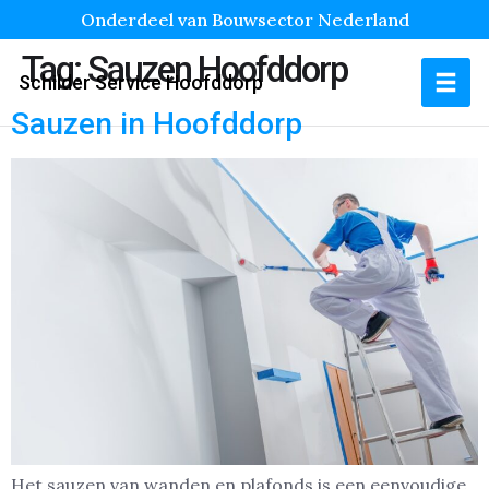
Onderdeel van Bouwsector Nederland
Tag:
Sauzen Hoofddorp
Schilder Service Hoofddorp
Sauzen in Hoofddorp
Het sauzen van wanden en plafonds is een eenvoudige