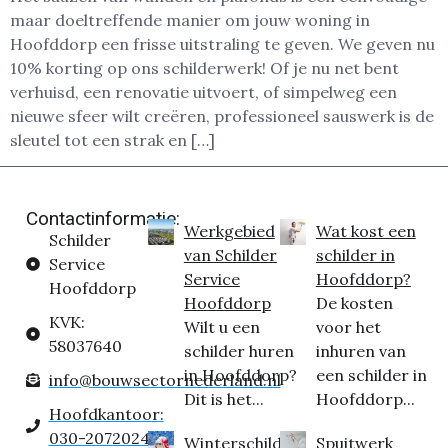
maar doeltreffende manier om jouw woning in
Hoofddorp een frisse uitstraling te geven. We geven nu
10% korting op ons schilderwerk! Of je nu net bent
verhuisd, een renovatie uitvoert, of simpelweg een
nieuwe sfeer wilt creëren, professioneel sauswerk is de
sleutel tot een strak en […]
Contactinformatie:
Werkgebied
Wat kost een
Schilder
van Schilder
schilder in
Service
Service
Hoofddorp?
Hoofddorp
Hoofddorp
De kosten
KVK:
Wilt u een
voor het
58037640
schilder huren
inhuren van
in Hoofddorp?
een schilder in
info@bouwsectornederland.nl
Dit is het...
Hoofddorp...
Hoofdkantoor:
030-2072024
Winterschilder
Spuitwerk