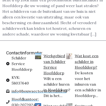
Bent u op zoek naar een professionele buitenschilder in
Hoofddorp die uw woning of pand weer laat stralen?
Het schilderen van de buitenkant van uw huis is niet
alleen een kwestie van uitstraling, maar ook van
bescherming en duurzaamheid. Slecht of verouderd
schilderwerk kan leiden tot houtrot, scheuren en
andere schade, waardoor uw woning kwetsbaar […]
Contactinformatie:
Werkgebied
Wat kost een
Schilder
van Schilder
schilder in
Service
Service
Hoofddorp?
Hoofddorp
Hoofddorp
De kosten
KVK:
Wilt u een
voor het
58037640
schilder huren
inhuren van
in Hoofddorp?
een schilder in
info@bouwsectornederland.nl
Dit is het...
Hoofddorp...
Hoofdkantoor:
030-2072024
Winterschilder
Spuitwerk