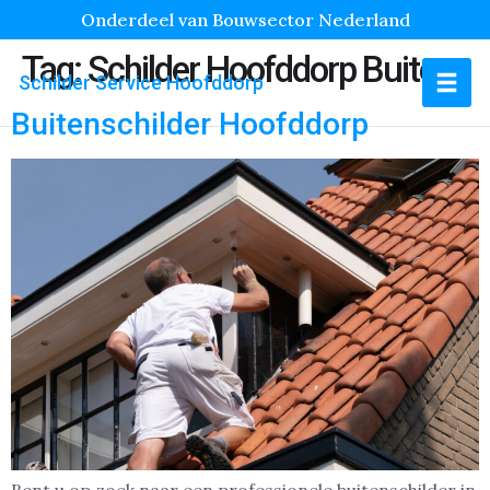
Onderdeel van Bouwsector Nederland
Tag:
Schilder Hoofddorp Buiten
Schilder Service Hoofddorp
Buitenschilder Hoofddorp