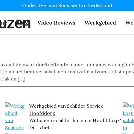
Onderdeel van Bouwsector Nederland
uzen
me
Blog
Video Reviews
Werkgebied
We
envoudige maar doeltreffende manier om jouw woning in Ho
 je nu net bent verhuisd, een renovatie uitvoert, of simpe
strak en […]
Werkgebied van Schilder Service
Hoofddorp
Wilt u een schilder huren in Hoofddorp?
Dit is het...